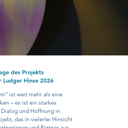
ge des Projekts
r Ludger Hinse 2026
m“ ist weit mehr als eine
en – es ist ein starkes
 Dialog und Hoffnung in
ojekt, das in vielerlei Hinsicht
artnerinnen und Partner aus