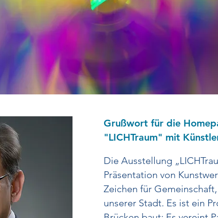
Grußwort für die Homepa
"LICHTraum" mit Künstle
Die Ausstellung „LICHTrau
Präsentation von Kunstwerk
Zeichen für Gemeinschaft,
unserer Stadt. Es ist ein Pr
Brücken baut: Es vereint P